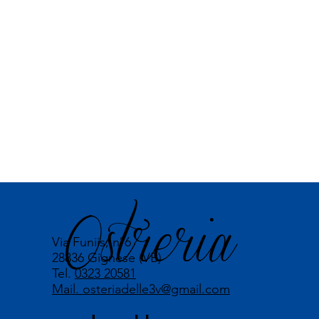
Ostreria
Via Funiis, n°6
28836 Gignese (VB)
Tel.
0323 20581
Mail. osteriadelle3v@gmail.com