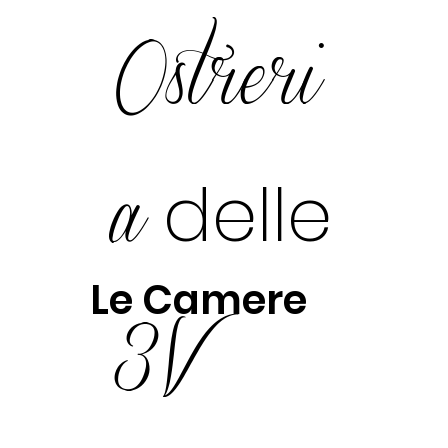
Ostreri
a
delle
Le Camere
3V